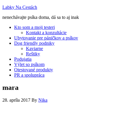
Labky Na Cestách
nenechávajte psíka doma, dá sa to aj inak
Kto som a moji testeri
Kontakt a konzultácie
Ubytovanie pre páničkov a psíkov
Dog friendly podniky
Kaviarne
Reštiky
Podujatia
Výlet so psíkom
Otestované produkty
PR a spolupráca
mara
28. apríla 2017
By
Nika