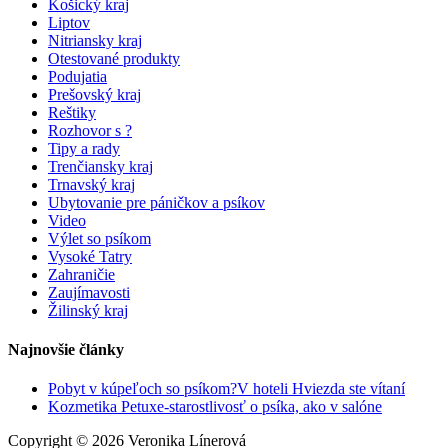
Košický kraj
Liptov
Nitriansky kraj
Otestované produkty
Podujatia
Prešovský kraj
Reštiky
Rozhovor s ?
Tipy a rady
Trenčiansky kraj
Trnavský kraj
Ubytovanie pre páničkov a psíkov
Video
Výlet so psíkom
Vysoké Tatry
Zahraničie
Zaujímavosti
Žilinský kraj
Najnovšie články
Pobyt v kúpeľoch so psíkom?V hoteli Hviezda ste vítaní
Kozmetika Petuxe-starostlivosť o psíka, ako v salóne
Copyright © 2026 Veronika Línerová