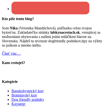
Kto píše tento blog?
Som
Nika
(Veronika Mandúchová), psíčkarka celou svojou
bytosťou. Zakladateľka stránky
labkynacestach.sk
, venujúcej sa
možnostiam ubytovania s našimi psími miláčikmi hlavne na
Slovensku. Nájdeš tu recenzie dogfriendly podnikov,tipy na výlety
so psíkom a mnoho iného.
Čítať viac…
Kam cestuješ?
Kategórie
Banskobystrický kraj
Bratislavský kraj
Dog friendly podniky
Kaviarne