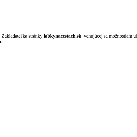
. Zakladateľka stránky
labkynacestach.sk
, venujúcej sa možnostiam u
o.