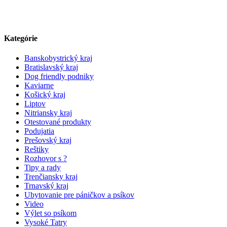
Kategórie
Banskobystrický kraj
Bratislavský kraj
Dog friendly podniky
Kaviarne
Košický kraj
Liptov
Nitriansky kraj
Otestované produkty
Podujatia
Prešovský kraj
Reštiky
Rozhovor s ?
Tipy a rady
Trenčiansky kraj
Trnavský kraj
Ubytovanie pre páničkov a psíkov
Video
Výlet so psíkom
Vysoké Tatry