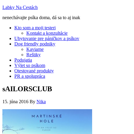
Labky Na Cestách
nenechávajte psíka doma, dá sa to aj inak
Kto som a moji testeri
Kontakt a konzultácie
Ubytovanie pre páničkov a psíkov
Dog friendly podniky
Kaviarne
Reštiky
Podujatia
Výlet so psíkom
Otestované produkty
PR a spolupráca
sAILORSCLUB
15. júna 2016
By
Nika