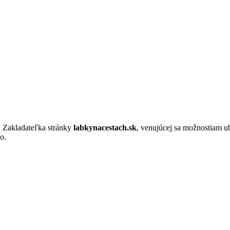
. Zakladateľka stránky
labkynacestach.sk
, venujúcej sa možnostiam u
o.