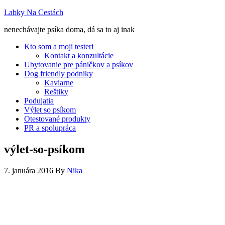
Labky Na Cestách
nenechávajte psíka doma, dá sa to aj inak
Kto som a moji testeri
Kontakt a konzultácie
Ubytovanie pre páničkov a psíkov
Dog friendly podniky
Kaviarne
Reštiky
Podujatia
Výlet so psíkom
Otestované produkty
PR a spolupráca
výlet-so-psíkom
7. januára 2016
By
Nika