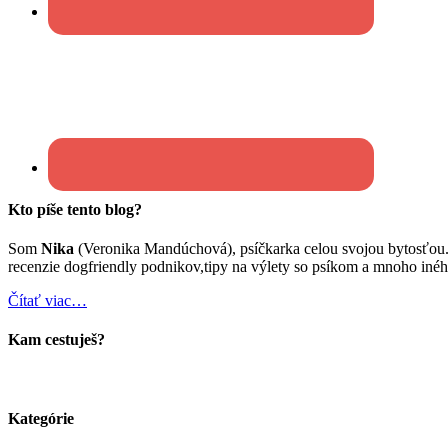
Kto píše tento blog?
Som
Nika
(Veronika Mandúchová), psíčkarka celou svojou bytosťou
recenzie dogfriendly podnikov,tipy na výlety so psíkom a mnoho inéh
Čítať viac…
Kam cestuješ?
Kategórie