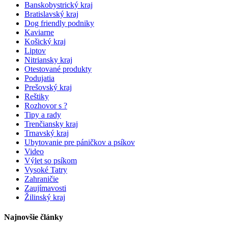
Banskobystrický kraj
Bratislavský kraj
Dog friendly podniky
Kaviarne
Košický kraj
Liptov
Nitriansky kraj
Otestované produkty
Podujatia
Prešovský kraj
Reštiky
Rozhovor s ?
Tipy a rady
Trenčiansky kraj
Trnavský kraj
Ubytovanie pre páničkov a psíkov
Video
Výlet so psíkom
Vysoké Tatry
Zahraničie
Zaujímavosti
Žilinský kraj
Najnovšie články