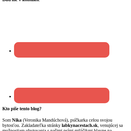
Kto píše tento blog?
Som
Nika
(Veronika Mandúchová), psíčkarka celou svojou
bytosťou. Zakladateľka stránky
labkynacestach.sk
, venujúcej sa
možnostiam ubytovania s našimi psími miláčikmi hlavne na