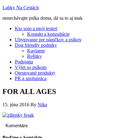
Labky Na Cestách
nenechávajte psíka doma, dá sa to aj inak
Kto som a moji testeri
Kontakt a konzultácie
Ubytovanie pre páničkov a psíkov
Dog friendly podniky
Kaviarne
Reštiky
Podujatia
Výlet so psíkom
Otestované produkty
PR a spolupráca
FOR ALL AGES
15. júna 2016
By
Nika
Komentáre
Buďme v kontakte