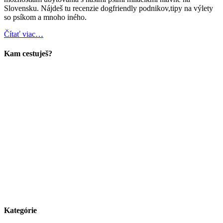
Slovensku. Nájdeš tu recenzie dogfriendly podnikov,tipy na výlety
so psíkom a mnoho iného.
Čítať viac…
Kam cestuješ?
Kategórie