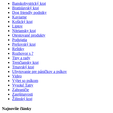
Banskobystrický kraj
Bratislavský kraj
Dog friendly podniky
Kaviarne
Košický kraj
Liptov
Nitriansky kraj
Otestované produkty
Podujatia
Prešovský kraj
Reštiky
Rozhovor s ?
Tipy a rady
Trenčiansky kraj
Trnavský kraj
Ubytovanie pre páničkov a psíkov
Video
Výlet so psíkom
Vysoké Tatry
Zahraničie
Zaujímavosti
Žilinský kraj
Najnovšie články