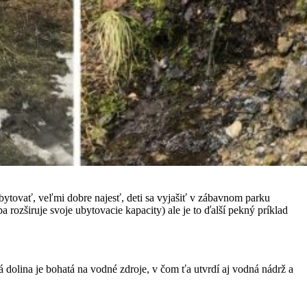
bytovať, veľmi dobre najesť, deti sa vyjašiť v zábavnom parku
a rozširuje svoje ubytovacie kapacity) ale je to ďalší pekný príklad
 dolina je bohatá na vodné zdroje, v čom ťa utvrdí aj vodná nádrž a