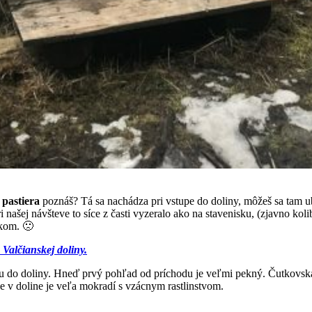
 pastiera
poznáš? Tá sa nachádza pri vstupe do doliny, môžeš sa tam u
ašej návšteve to síce z časti vyzeralo ako na stavenisku, (zjavno kolib
íkom. 🙁
o Valčianskej doliny.
tou do doliny. Hneď prvý pohľad od príchodu je veľmi pekný. Čutkovská
že v doline je veľa mokradí s vzácnym rastlinstvom.