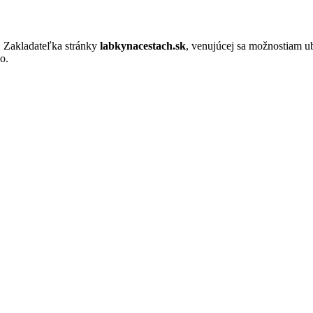
. Zakladateľka stránky
labkynacestach.sk
, venujúcej sa možnostiam u
o.