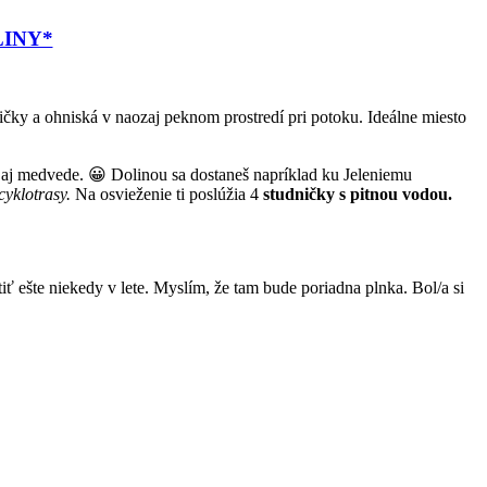
INY*
ičky a ohniská v naozaj peknom prostredí pri potoku. Ideálne miesto
no aj medvede. 😀 Dolinou sa dostaneš napríklad ku Jeleniemu
cyklotrasy.
Na osvieženie ti poslúžia 4
studničky s pitnou vodou.
ť ešte niekedy v lete. Myslím, že tam bude poriadna plnka. Bol/a si