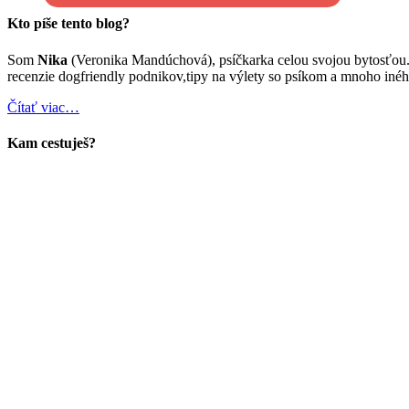
Kto píše tento blog?
Som
Nika
(Veronika Mandúchová), psíčkarka celou svojou bytosťou
recenzie dogfriendly podnikov,tipy na výlety so psíkom a mnoho inéh
Čítať viac…
Kam cestuješ?