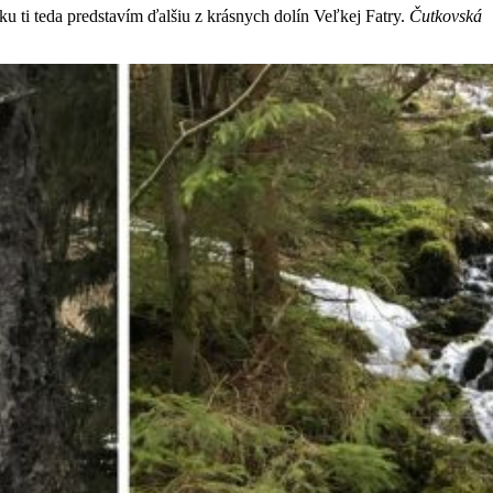
ku ti teda predstavím ďalšiu z krásnych dolín Veľkej Fatry.
Čutkovská