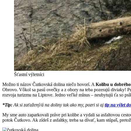
Šťastní výletníci
Možno ti názov Čutkovská dolina niečo hovorí. A
Kolibu u dobrého
Obrovo. Vôkol sa pasú ovečky a z obory na teba pozerajú diviaky! Pri n
rozvoja turizmu na Liptove. Jedno veľké mínus – neubytujú ťa so ps
*Tip:
Ak si zaťažený/á na doliny tak ako my, pozri si aj
tip na výlet d
My sme auto zaparkovali práve pri kolibe a vydali sa asfaltovou ces
potok Čutkovo. Ak zídeš z asfaltky, treba sa dívať, kam stúpaš, preto