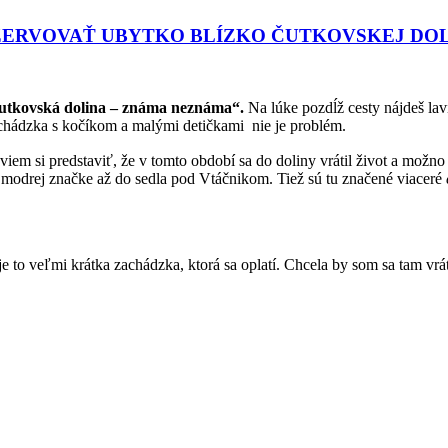
ZERVOVAŤ UBYTKO BLÍZKO ČUTKOVSKEJ DOL
utkovská dolina – známa neznáma“.
Na lúke pozdĺž cesty nájdeš lav
rechádzka s kočíkom a malými detičkami nie je problém.
 viem si predstaviť, že v tomto období sa do doliny vrátil život a mož
drej značke až do sedla pod Vtáčnikom. Tiež sú tu značené viaceré
to veľmi krátka zachádzka, ktorá sa oplatí. Chcela by som sa tam vráti