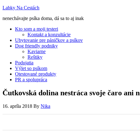
Labky Na Cestách
nenechávajte psíka doma, dá sa to aj inak
Kto som a moji testeri
Kontakt a konzultácie
Ubytovanie pre páničkov a psíkov
Dog friendly podniky
Kaviarne
Reštiky
Podujatia
Výlet so psíkom
Otestované produkty
PR a spolupráca
Čutkovská dolina nestráca svoje čaro ani n
16. apríla 2018
By
Nika
0
0