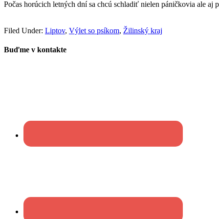
Počas horúcich letných dní sa chcú schladiť nielen páničkovia ale aj 
Filed Under:
Liptov
,
Výlet so psíkom
,
Žilinský kraj
Buďme v kontakte