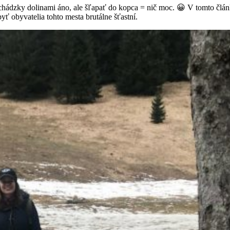
prechádzky dolinami áno, ale šľapať do kopca = nič moc. 😀 V tomto člán
yť obyvatelia tohto mesta brutálne šťastní.