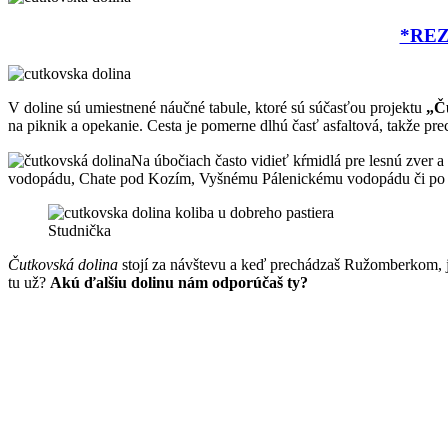
*RE
V doline sú umiestnené náučné tabule, ktoré sú súčasťou projektu
„Č
na piknik a opekanie. Cesta je pomerne dlhú časť asfaltová, takže p
Na úbočiach často vidieť kŕmidlá pre lesnú zver a
vodopádu, Chate pod Kozím, Vyšnému Pálenickému vodopádu či po mo
Studnička
Čutkovská dolina
stojí za návštevu a keď prechádzaš Ružomberkom, je 
tu už?
Akú ďalšiu dolinu nám odporúčaš ty?