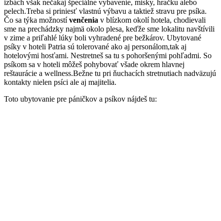
izbách však nečakaj špeciálne vybavenie, misky, hračku alebo
pelech.Treba si priniesť vlastnú výbavu a taktiež stravu pre psíka.
Čo sa týka možností
venčenia
v blízkom okolí hotela, chodievali
sme na prechádzky najmä okolo plesa, keďže sme lokalitu navštívili
v zime a priľahlé lúky boli vyhradené pre bežkárov. Ubytované
psíky v hoteli Patria sú tolerované ako aj personálom,tak aj
hotelovými hosťami. Nestretneš sa tu s pohoršenými pohľadmi. So
psíkom sa v hoteli môžeš pohybovať všade okrem hlavnej
reštaurácie a wellness.Bežne tu pri ňuchacích stretnutiach nadväzujú
kontakty nielen psíci ale aj majitelia.
Toto ubytovanie pre páničkov a psíkov nájdeš tu: