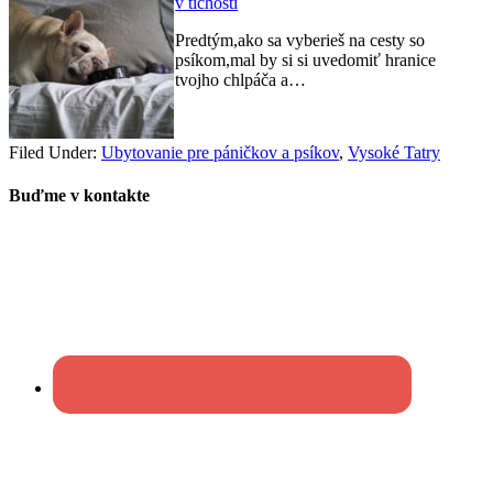
v tichosti
Predtým,ako sa vyberieš na cesty so
psíkom,mal by si si uvedomiť hranice
tvojho chlpáča a…
Filed Under:
Ubytovanie pre páničkov a psíkov
,
Vysoké Tatry
Buďme v kontakte