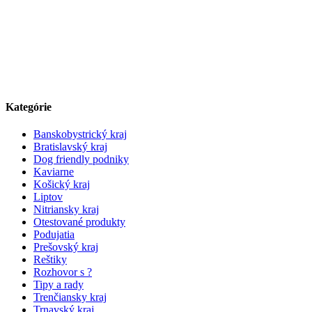
Kategórie
Banskobystrický kraj
Bratislavský kraj
Dog friendly podniky
Kaviarne
Košický kraj
Liptov
Nitriansky kraj
Otestované produkty
Podujatia
Prešovský kraj
Reštiky
Rozhovor s ?
Tipy a rady
Trenčiansky kraj
Trnavský kraj