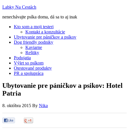
Labky Na Cestách
nenechávajte psíka doma, dá sa to aj inak
Kto som a moji testeri
Kontakt a konzultácie
Ubytovanie pre páničkov a psíkov
Dog friendly podniky
Kaviarne
Reštiky
Podujatia
Výlet so psíkom
Otestované produkty
PR a spolupráca
Ubytovanie pre páničkov a psikov: Hotel
Patria
8. októbra 2015
By
Nika
0
0