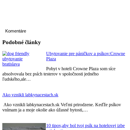
Komentáre
Podobné články
Ubytovanie pre páničkov a psíkov:Crowne
Plaza
Pobyt v hoteli Crowne Plaza som síce
absolvovala bez psích testerov v spoločnosti jedného
ľudského,ale…
Ako vznikli labkynacestach.sk
Ako vznikli labkynacestach.sk Veľmi prirodzene. Keďže psíkov
vnímam ja a moje okolie ako úžasné bytosti,…
10 tipov,aby bol tvoj psík na hotelovej izbe