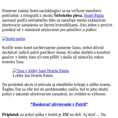
Pomerne známy hotel nachádzajúci sa na veľkom množstve
pohľadníc a fotografií z okolia
Štrbského plesa.
Hotel Patria
nazvaný podľa neďalekého štítu sa zaraďuje medzi exkluzívne
ubytovacie zariadenia so štyrmi hviezdičkami. Ako jeden z prvých
ponúkal už v minulosti
ubytovanie pre páničkov a psíkov.
Keďže tento hotel navštevujeme pomerne často, nebol dôvod
nechávať našich psích parťákov doma. Kvalitu služieb a komfort
gaučov v lobby bare (O tom pšššt! ) skúša už niekoľko rokov
testerka Tara.
Lobby bar Hotela Patria
Na poslednú akciu si prizvala aj mladšieho kolegu z nášho teamu,
Šegiho.Ten sa ešte len do problematiky zaúča, bol to jeho druhý
pobyt v takomto ubytovacom zariadení, no zvládol to výborne.
*Bookovať ubytovanie v Patrii*
Príplatok
za pobyt psíka v hoteli je
25€
na deň. Aj dosť… Na