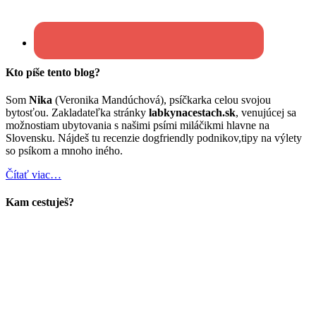
Kto píše tento blog?
Som
Nika
(Veronika Mandúchová), psíčkarka celou svojou
bytosťou. Zakladateľka stránky
labkynacestach.sk
, venujúcej sa
možnostiam ubytovania s našimi psími miláčikmi hlavne na
Slovensku. Nájdeš tu recenzie dogfriendly podnikov,tipy na výlety
so psíkom a mnoho iného.
Čítať viac…
Kam cestuješ?