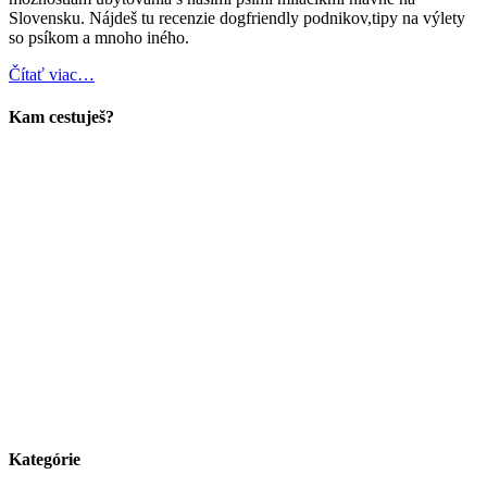
Slovensku. Nájdeš tu recenzie dogfriendly podnikov,tipy na výlety
so psíkom a mnoho iného.
Čítať viac…
Kam cestuješ?
Kategórie