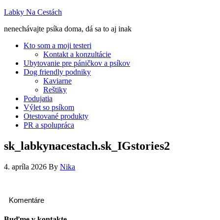
Labky Na Cestách
nenechávajte psíka doma, dá sa to aj inak
Kto som a moji testeri
Kontakt a konzultácie
Ubytovanie pre páničkov a psíkov
Dog friendly podniky
Kaviarne
Reštiky
Podujatia
Výlet so psíkom
Otestované produkty
PR a spolupráca
sk_labkynacestach.sk_IGstories2
4. apríla 2026
By
Nika
Komentáre
Buďme v kontakte