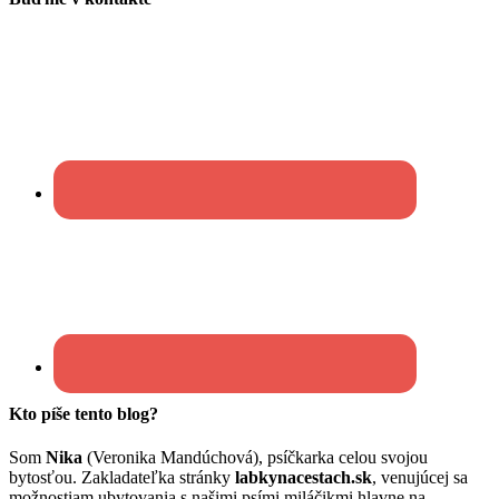
Kto píše tento blog?
Som
Nika
(Veronika Mandúchová), psíčkarka celou svojou
bytosťou. Zakladateľka stránky
labkynacestach.sk
, venujúcej sa
možnostiam ubytovania s našimi psími miláčikmi hlavne na