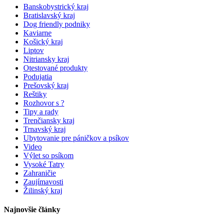
Banskobystrický kraj
Bratislavský kraj
Dog friendly podniky
Kaviarne
Košický kraj
Liptov
Nitriansky kraj
Otestované produkty
Podujatia
Prešovský kraj
Reštiky
Rozhovor s ?
Tipy a rady
Trenčiansky kraj
Trnavský kraj
Ubytovanie pre páničkov a psíkov
Video
Výlet so psíkom
Vysoké Tatry
Zahraničie
Zaujímavosti
Žilinský kraj
Najnovšie články