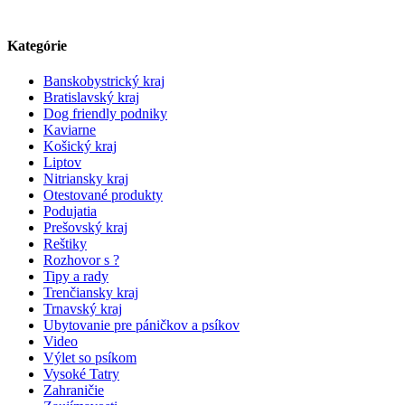
Kategórie
Banskobystrický kraj
Bratislavský kraj
Dog friendly podniky
Kaviarne
Košický kraj
Liptov
Nitriansky kraj
Otestované produkty
Podujatia
Prešovský kraj
Reštiky
Rozhovor s ?
Tipy a rady
Trenčiansky kraj
Trnavský kraj
Ubytovanie pre páničkov a psíkov
Video
Výlet so psíkom
Vysoké Tatry
Zahraničie