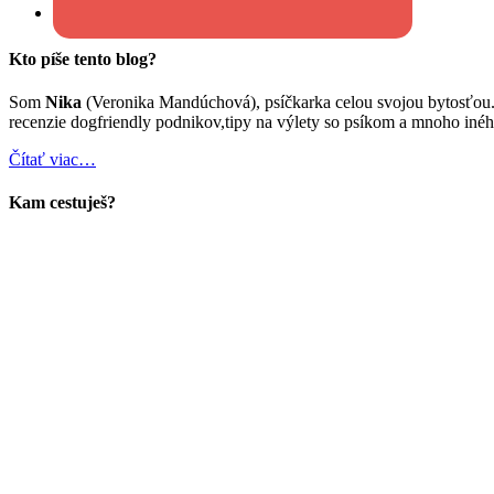
Kto píše tento blog?
Som
Nika
(Veronika Mandúchová), psíčkarka celou svojou bytosťou
recenzie dogfriendly podnikov,tipy na výlety so psíkom a mnoho inéh
Čítať viac…
Kam cestuješ?