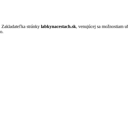
. Zakladateľka stránky
labkynacestach.sk
, venujúcej sa možnostiam u
o.