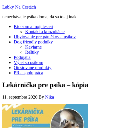
Labky Na Cestách
nenechávajte psíka doma, dá sa to aj inak
Kto som a moji testeri
Kontakt a konzultácie
Ubytovanie pre páničkov a psíkov
Dog friendly podniky
Kaviarne
Reštiky
Podujatia
Výlet so psíkom
Otestované produkty
PR a spolupráca
Lekárnička pre psíka – kópia
11. septembra 2020
By
Nika