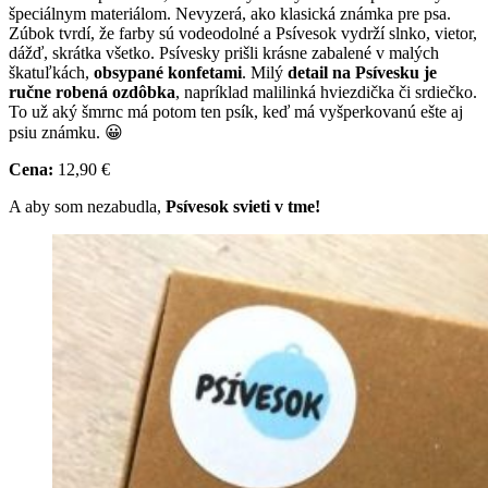
špeciálnym materiálom. Nevyzerá, ako klasická známka pre psa.
Zúbok tvrdí, že farby sú vodeodolné a Psívesok vydrží slnko, vietor,
dážď, skrátka všetko. Psívesky prišli krásne zabalené v malých
škatuľkách,
obsypané konfetami
. Milý
detail na Psívesku je
ručne robená ozdôbka
, napríklad malilinká hviezdička či srdiečko.
To už aký šmrnc má potom ten psík, keď má vyšperkovanú ešte aj
psiu známku. 😀
Cena:
12,90 €
A aby som nezabudla,
Psívesok svieti v tme!