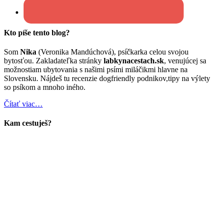
Kto píše tento blog?
Som
Nika
(Veronika Mandúchová), psíčkarka celou svojou
bytosťou. Zakladateľka stránky
labkynacestach.sk
, venujúcej sa
možnostiam ubytovania s našimi psími miláčikmi hlavne na
Slovensku. Nájdeš tu recenzie dogfriendly podnikov,tipy na výlety
so psíkom a mnoho iného.
Čítať viac…
Kam cestuješ?