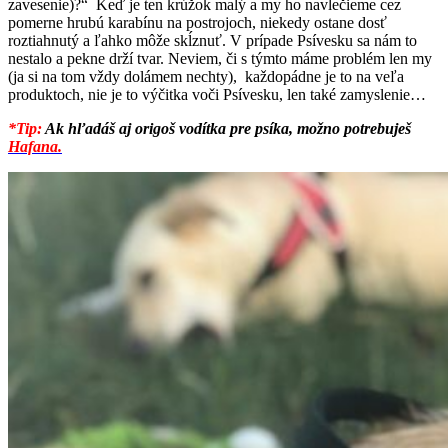
zavesenie)?“ Keď je ten krúžok malý a my ho navlečieme cez
pomerne hrubú karabínu na postrojoch, niekedy ostane dosť
roztiahnutý a ľahko môže skĺznuť. V prípade Psívesku sa nám to
nestalo a pekne drží tvar. Neviem, či s týmto máme problém len my
(ja si na tom vždy dolámem nechty), každopádne je to na veľa
produktoch, nie je to výčitka voči Psívesku, len také zamyslenie…
*Tip:
Ak hľadáš aj origoš vodítka pre psíka, možno potrebuješ
Hafana.