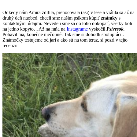
Odkedy nám Amira zdrhla, prenocovala (asi) v lese a vrátila sa až na
druhý deň naobed, chceli sme našim psíkom kúpiť
známky
s
kontaktnými údajmi. Nevedeli sme sa do toho dokopať, všetky boli
na jedno kopyto…Až na mňa na
Instagrame
vyskočil
Psívesok.
Pobavil ma, konečne niečo iné. Tak sme si dohodli spoluprácu.
Známočky testujeme od jari a ako sú na tom teraz, si pozri v tejto
recenzii.