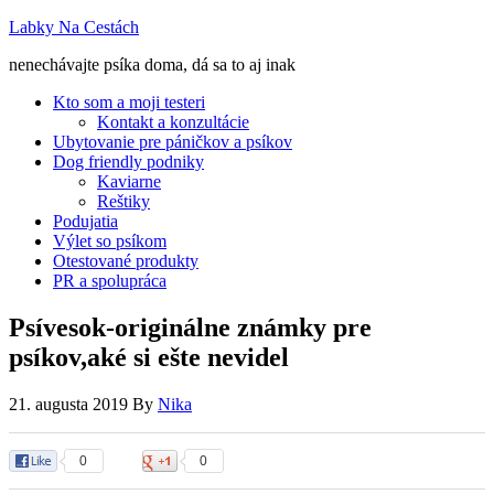
Labky Na Cestách
nenechávajte psíka doma, dá sa to aj inak
Kto som a moji testeri
Kontakt a konzultácie
Ubytovanie pre páničkov a psíkov
Dog friendly podniky
Kaviarne
Reštiky
Podujatia
Výlet so psíkom
Otestované produkty
PR a spolupráca
Psívesok-originálne známky pre
psíkov,aké si ešte nevidel
21. augusta 2019
By
Nika
0
0