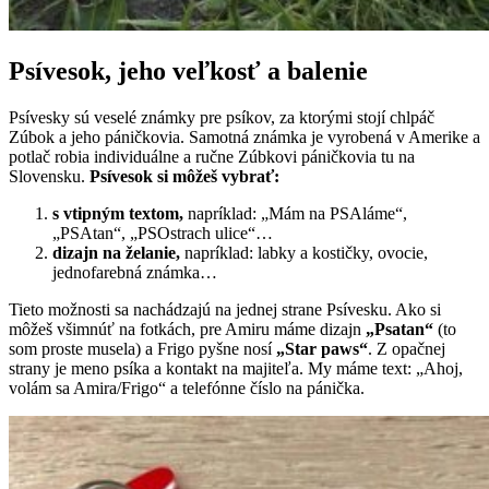
Psívesok, jeho veľkosť a balenie
Psívesky sú veselé známky pre psíkov, za ktorými stojí chlpáč
Zúbok a jeho páničkovia. Samotná známka je vyrobená v Amerike a
potlač robia individuálne a ručne Zúbkovi páničkovia tu na
Slovensku.
Psívesok si môžeš vybrať:
s vtipným textom,
napríklad: „Mám na PSAláme“,
„PSAtan“, „PSOstrach ulice“…
dizajn na želanie,
napríklad: labky a kostičky, ovocie,
jednofarebná známka…
Tieto možnosti sa nachádzajú na jednej strane Psívesku. Ako si
môžeš všimnúť na fotkách, pre Amiru máme dizajn
„Psatan“
(to
som proste musela) a Frigo pyšne nosí
„Star paws“
. Z opačnej
strany je meno psíka a kontakt na majiteľa. My máme text: „Ahoj,
volám sa Amira/Frigo“ a telefónne číslo na pánička.