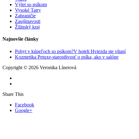
Výlet so psíkom
Vysoké Tatry
Zahraničie
Zaujímavosti
Žilinský kraj
Najnovšie články
Pobyt v kúpeľoch so psíkom?V hoteli Hviezda ste vítaní
Kozmetika Petuxe-starostlivosť o psíka, ako v salóne
Copyright © 2026 Veronika Línerová
Share This
Facebook
Google+