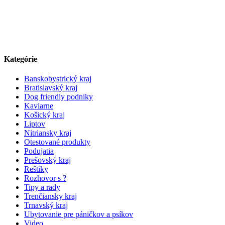
Kategórie
Banskobystrický kraj
Bratislavský kraj
Dog friendly podniky
Kaviarne
Košický kraj
Liptov
Nitriansky kraj
Otestované produkty
Podujatia
Prešovský kraj
Reštiky
Rozhovor s ?
Tipy a rady
Trenčiansky kraj
Trnavský kraj
Ubytovanie pre páničkov a psíkov
Video