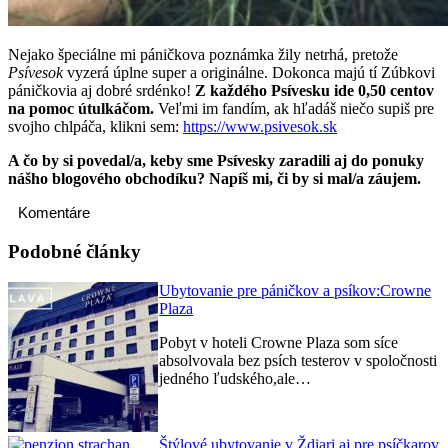
Nejako špeciálne mi páničkova poznámka žily netrhá, pretože
Psívesok
vyzerá úplne super a originálne. Dokonca majú tí Zúbkovi
páničkovia aj dobré srdénko!
Z každého Psívesku ide 0,50 centov
na pomoc útulkáčom.
Veľmi im fandím, ak hľadáš niečo supiš pre
svojho chlpáča, klikni sem:
https://www.psivesok.sk
A čo by si povedal/a, keby sme Psívesky zaradili aj do ponuky
nášho blogového obchodíku? Napíš mi, či by si mal/a záujem.
Komentáre
Podobné články
Ubytovanie pre páničkov a psíkov:Crowne
Plaza
Pobyt v hoteli Crowne Plaza som síce
absolvovala bez psích testerov v spoločnosti
jedného ľudského,ale…
Štýlové ubytovanie v Ždiari aj pre psíčkarov