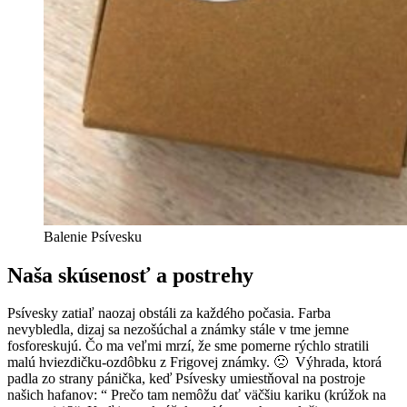
Balenie Psívesku
Naša skúsenosť a postrehy
Psívesky zatiaľ naozaj obstáli za každého počasia. Farba
nevybledla, dizaj sa nezošúchal a známky stále v tme jemne
fosforeskujú. Čo ma veľmi mrzí, že sme pomerne rýchlo stratili
malú hviezdičku-ozdôbku z Frigovej známky. 🙁 Výhrada, ktorá
padla zo strany pánička, keď Psívesky umiestňoval na postroje
našich hafanov: “ Prečo tam nemôžu dať väčšiu kariku (krúžok na