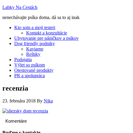
Labky Na Cestách
nenechávajte psíka doma, dá sa to aj inak
Kto som a moji testeri
Kontakt a konzultácie
Ubytovanie pre páničkov a psíkov
Dog friendly podniky
Kaviarne
Reštiky
Podujatia
Výlet so psíkom
Otestované produkty
PR a spolupráca
recenzia
23. februára 2018
By
Nika
Komentáre
Buďme v kontakte