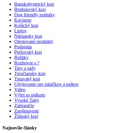
Banskobystrický kraj
Bratislavský kraj
Dog friendly podniky
Kaviarne
Košický kraj
Liptov
Nitriansky kraj
Otestované produkty
Podujatia
Prešovský kraj
Reštiky
Rozhovor s ?
Tipy a rady
Trenčiansky kraj
Trnavský kraj
Ubytovanie pre páničkov a psíkov
Video
Výlet so psíkom
Vysoké Tatry
Zahraničie
Zaujímavosti
Žilinský kraj
Najnovšie články