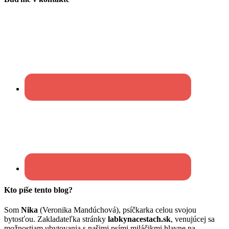
Kto píše tento blog?
Som
Nika
(Veronika Mandúchová), psíčkarka celou svojou
bytosťou. Zakladateľka stránky
labkynacestach.sk
, venujúcej sa
možnostiam ubytovania s našimi psími miláčikmi hlavne na