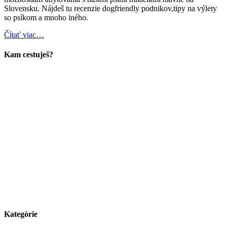
Slovensku. Nájdeš tu recenzie dogfriendly podnikov,tipy na výlety
so psíkom a mnoho iného.
Čítať viac…
Kam cestuješ?
Kategórie