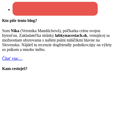
Kto píše tento blog?
Som
Nika
(Veronika Mandúchová), psíčkarka celou svojou
bytosťou. Zakladateľka stránky
labkynacestach.sk
, venujúcej sa
možnostiam ubytovania s našimi psími miláčikmi hlavne na
Slovensku. Nájdeš tu recenzie dogfriendly podnikov,tipy na výlety
so psíkom a mnoho iného.
Čítať viac…
Kam cestuješ?