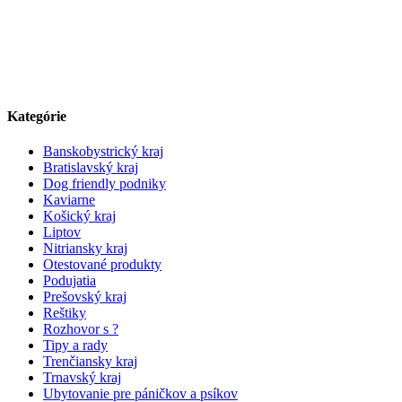
Kategórie
Banskobystrický kraj
Bratislavský kraj
Dog friendly podniky
Kaviarne
Košický kraj
Liptov
Nitriansky kraj
Otestované produkty
Podujatia
Prešovský kraj
Reštiky
Rozhovor s ?
Tipy a rady
Trenčiansky kraj
Trnavský kraj
Ubytovanie pre páničkov a psíkov