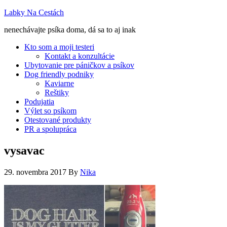
Labky Na Cestách
nenechávajte psíka doma, dá sa to aj inak
Kto som a moji testeri
Kontakt a konzultácie
Ubytovanie pre páničkov a psíkov
Dog friendly podniky
Kaviarne
Reštiky
Podujatia
Výlet so psíkom
Otestované produkty
PR a spolupráca
vysavac
29. novembra 2017
By
Nika