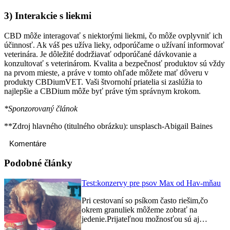
3) Interakcie s liekmi
CBD môže interagovať s niektorými liekmi, čo môže ovplyvniť ich
účinnosť. Ak váš pes užíva lieky, odporúčame o užívaní informovať
veterinára. Je dôležité dodržiavať odporúčané dávkovanie a
konzultovať s veterinárom. Kvalita a bezpečnosť produktov sú vždy
na prvom mieste, a práve v tomto ohľade môžete mať dôveru v
produkty CBDiumVET. Vaši štvornohí priatelia si zaslúžia to
najlepšie a CBDium môže byť práve tým správnym krokom.
*Sponzorovaný článok
**Zdroj hlavného (titulného obrázku): unsplasch-Abigail Baines
Komentáre
Podobné články
Test:konzervy pre psov Max od Hav-mňau
Pri cestovaní so psíkom často riešim,čo
okrem granuliek môžeme zobrať na
jedenie.Prijateľnou možnosťou sú aj…