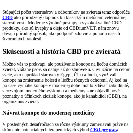
Stúpajúci počet veterinárov a odborníkov na zvieratá teraz odporúča
CBD
ako prirodzený doplnok ku klasickým metódam veterinárnej
starostlivosti. Moderné výrobné postupy a vysokokvalitné CBD
produkty, ako sú kvapky a oleje od CBDiumVET, nám znovu
dávajú prírodný spôsob, ako podporiť zdravie a pohodu našich
štvornohých ratolestí.
Skúsenosti a história CBD pre zvieratá
Možno vás to prekvapí, ale používanie konope na liečbu domácich
zvierat, vrátane psov, sa datuje až do staroveku. Civilizácie na celom
svete, ako napríklad staroveký Egypt, Čína a India, využívali
konope na zmiernenie bolesti a liečbu rôznych ochorení. Aj keď sa
po čase využitie konope v modernej dobe mohlo zdávať zabudnuté,
s rozvojom moderného výskumu a medicíny sme objavili nové
poznatky o účinkoch zložiek konope, ako je kanabidiol (CBD), na
organizmus zvierat.
Návrat konope do modernej medicíny
V posledných desaťročiach sa rôzne výskumy zameriavali práve na
skúmanie potenciálnych terapeutických výhod
CBD pre psov
.