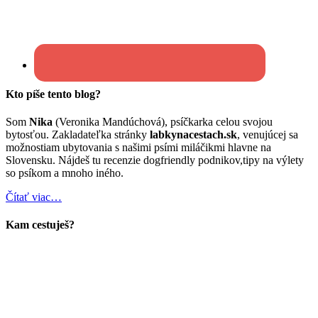
Kto píše tento blog?
Som
Nika
(Veronika Mandúchová), psíčkarka celou svojou
bytosťou. Zakladateľka stránky
labkynacestach.sk
, venujúcej sa
možnostiam ubytovania s našimi psími miláčikmi hlavne na
Slovensku. Nájdeš tu recenzie dogfriendly podnikov,tipy na výlety
so psíkom a mnoho iného.
Čítať viac…
Kam cestuješ?