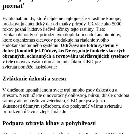
poznať
Fytokanabinoidy, ktoré nájdeme najhojnejšie v rastline konope,
predstavujú autentický dar od matky prírody. Už viac ako 5000
rokov pozná ľudstvo liečivé účinky tejto rastliny. Tieto
fytokanabinoidy sú prirodzeným doplnkom endokanabinoidov,
ktoré organizmus cicavcov produkuje na riadenie svojho
endokanabinoidného systému.
Udržiavanie tohto systému v
dobrej kondícii je kľúčové, keďže reguluje funkcie viacerých
obranných, ochranných a rovnováhu udržiavajúcich systémov
v tele cicavca.
Vašim domácim miláčikom CBD pre
zvieratá pomôže nasledovne:
Zvládanie úzkosti a stresu
V dnešnom uponáhľanom svete trpí mnoho psov úzkosťou a
stresom. Nech už ide o novoročný ohňostroj, búrku, dlhšie obdobia
samoty alebo návštevu veterinára, CBD pre psov je zo
skúsenosti účinným spôsobom, ako poskytnúť vášmu zvieratku
prirodzenú úľavu a zlepšiť náladu.
Podpora zdravia kĺbov a pohyblivosti