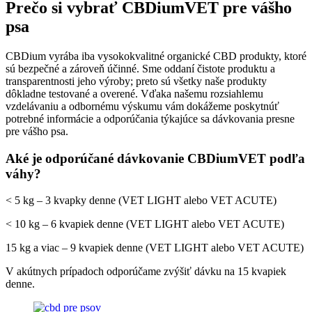
Prečo si vybrať CBDiumVET pre vášho
psa
CBDium vyrába iba vysokokvalitné organické CBD produkty, ktoré
sú bezpečné a zároveň účinné. Sme oddaní čistote produktu a
transparentnosti jeho výroby; preto sú všetky naše produkty
dôkladne testované a overené. Vďaka našemu rozsiahlemu
vzdelávaniu a odbornému výskumu vám dokážeme poskytnúť
potrebné informácie a odporúčania týkajúce sa dávkovania presne
pre vášho psa.
Aké je odporúčané dávkovanie CBDiumVET podľa
váhy?
< 5 kg – 3 kvapky denne (VET LIGHT alebo VET ACUTE)
< 10 kg – 6 kvapiek denne (VET LIGHT alebo VET ACUTE)
15 kg a viac – 9 kvapiek denne (VET LIGHT alebo VET ACUTE)
V akútnych prípadoch odporúčame zvýšiť dávku na 15 kvapiek
denne.