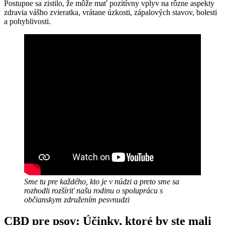
Postupne sa zistilo, že môže mať pozitívny vplyv na rôzne aspekty
zdravia vášho zvieratka, vrátane úzkosti, zápalových stavov, bolesti
a pohyblivosti.
Sme tu pre každého, kto je v núdzi a preto sme sa
rozhodli rozšíriť našu rodinu o spoluprácu s
občianskym združením pesvnudzi
CBD pre psov: Účinky, ktoré by ste mali