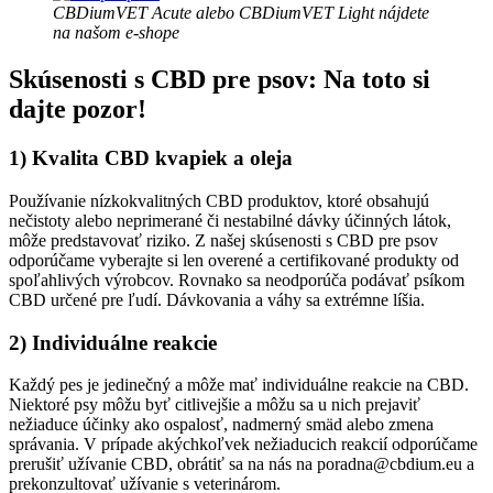
CBDiumVET Acute alebo CBDiumVET Light nájdete
na našom e-shope
Skúsenosti s CBD pre psov: Na toto si
dajte pozor!
1) Kvalita CBD kvapiek a oleja
Používanie nízkokvalitných CBD produktov, ktoré obsahujú
nečistoty alebo neprimerané či nestabilné dávky účinných látok,
môže predstavovať riziko. Z našej skúsenosti s CBD pre psov
odporúčame vyberajte si len overené a certifikované produkty od
spoľahlivých výrobcov. Rovnako sa neodporúča podávať psíkom
CBD určené pre ľudí. Dávkovania a váhy sa extrémne líšia.
2) Individuálne reakcie
Každý pes je jedinečný a môže mať individuálne reakcie na CBD.
Niektoré psy môžu byť citlivejšie a môžu sa u nich prejaviť
nežiaduce účinky ako ospalosť, nadmerný smäd alebo zmena
správania. V prípade akýchkoľvek nežiaducich reakcií odporúčame
prerušiť užívanie CBD, obrátiť sa na nás na poradna@cbdium.eu a
prekonzultovať užívanie s veterinárom.