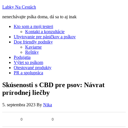
Labky Na Cestách
nenechávajte psíka doma, dá sa to aj inak
Kto som a moji testeri
Kontakt a konzultácie
Ubytovanie pre páničkov a psíkov
Dog friendly podniky
Kaviarne
Reštiky
Podujatia
Výlet so psíkom
Otestované produkty
PR a spolupráca
Skúsenosti s CBD pre psov: Návrat
prírodnej liečby
5. septembra 2023
By
Nika
0
0