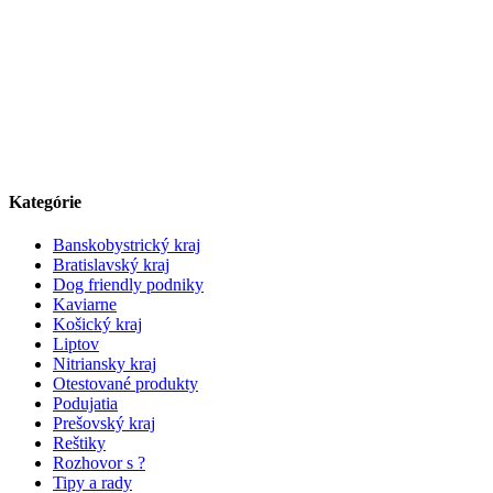
Kategórie
Banskobystrický kraj
Bratislavský kraj
Dog friendly podniky
Kaviarne
Košický kraj
Liptov
Nitriansky kraj
Otestované produkty
Podujatia
Prešovský kraj
Reštiky
Rozhovor s ?
Tipy a rady