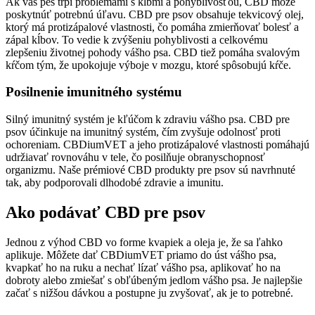
Ak váš pes trpí problémami s kĺbmi a pohyblivosťou, CBD môže
poskytnúť potrebnú úľavu. CBD pre psov obsahuje tekvicový olej,
ktorý má protizápalové vlastnosti, čo pomáha zmierňovať bolesť a
zápal kĺbov. To vedie k zvýšeniu pohyblivosti a celkovému
zlepšeniu životnej pohody vášho psa. CBD tiež pomáha svalovým
kŕčom tým, že upokojuje výboje v mozgu, ktoré spôsobujú kŕče.
Posilnenie imunitného systému
Silný imunitný systém je kľúčom k zdraviu vášho psa. CBD pre
psov účinkuje na imunitný systém, čím zvyšuje odolnosť proti
ochoreniam. CBDiumVET a jeho protizápalové vlastnosti pomáhajú
udržiavať rovnováhu v tele, čo posilňuje obranyschopnosť
organizmu. Naše prémiové CBD produkty pre psov sú navrhnuté
tak, aby podporovali dlhodobé zdravie a imunitu.
Ako podávať CBD pre psov
Jednou z výhod CBD vo forme kvapiek a oleja je, že sa ľahko
aplikuje. Môžete dať CBDiumVET priamo do úst vášho psa,
kvapkať ho na ruku a nechať lízať vášho psa, aplikovať ho na
dobroty alebo zmiešať s obľúbeným jedlom vášho psa. Je najlepšie
začať s nižšou dávkou a postupne ju zvyšovať, ak je to potrebné.