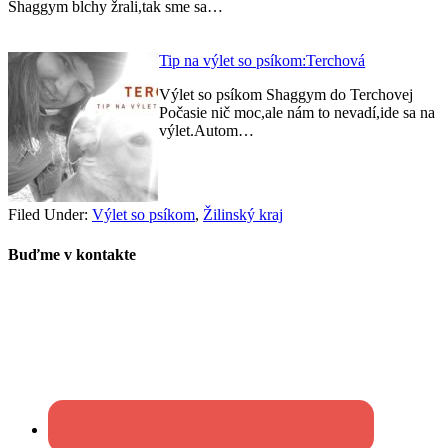
Shaggym blchy žrali,tak sme sa…
Tip na výlet so psíkom:Terchová
Výlet so psíkom Shaggym do Terchovej
Počasie nič moc,ale nám to nevadí,ide sa na
výlet.Autom…
Filed Under:
Výlet so psíkom
,
Žilinský kraj
Buďme v kontakte