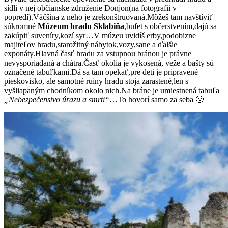
sídli v nej občianske združenie Donjon(na fotografii v
popredí).Väčšina z neho je zrekonštruovaná.Môžeš tam navštíviť
súkromné
Múzeum hradu Sklabiňa
,bufet s občerstvením,dajú sa
zakúpiť suveníry,kozí syr…V múzeu uvidíš erby,podobizne
majiteľov hradu,starožitný nábytok,vozy,sane a ďalšie
exponáty.Hlavná časť hradu za vstupnou bránou je právne
nevysporiadaná a chátra.Časť okolia je vykosená, veže a bašty sú
označené tabuľkami.Dá sa tam opekať,pre deti je pripravené
pieskovisko, ale samotné ruiny hradu stoja zarastené,len s
vyšliapaným chodníkom okolo nich.Na bráne je umiestnená tabuľa
„Nebezpečenstvo úrazu a smrti“
…To hovorí samo za seba 🙁