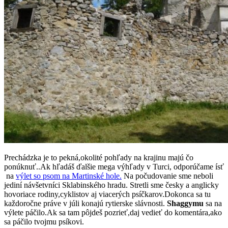
Prechádzka je to pekná,okolité pohľady na krajinu majú čo
ponúknuť..Ak hľadáš ďalšie mega výhľady v Turci, odporúčame ísť
na
výlet so psom na Martinské hole.
Na počudovanie sme neboli
jediní návšetvníci Sklabinského hradu. Stretli sme česky a anglicky
hovoriace rodiny,cyklistov aj viacerých psíčkarov.Dokonca sa tu
každoročne práve v júli konajú rytierske slávnosti.
Shaggymu
sa na
výlete páčilo.Ak sa tam pôjdeš pozrieť,daj vedieť do komentára,ako
sa páčilo tvojmu psíkovi.