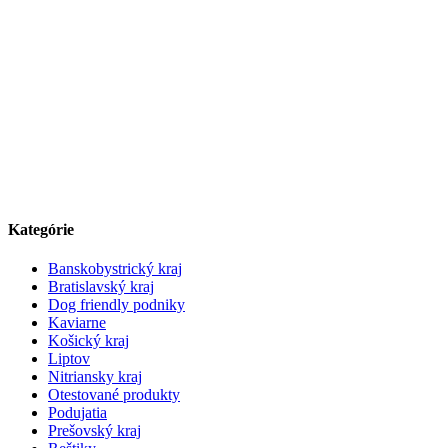
Kategórie
Banskobystrický kraj
Bratislavský kraj
Dog friendly podniky
Kaviarne
Košický kraj
Liptov
Nitriansky kraj
Otestované produkty
Podujatia
Prešovský kraj