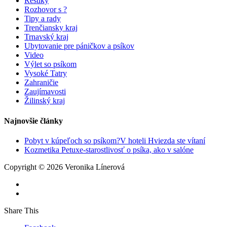
Reštiky
Rozhovor s ?
Tipy a rady
Trenčiansky kraj
Trnavský kraj
Ubytovanie pre páničkov a psíkov
Video
Výlet so psíkom
Vysoké Tatry
Zahraničie
Zaujímavosti
Žilinský kraj
Najnovšie články
Pobyt v kúpeľoch so psíkom?V hoteli Hviezda ste vítaní
Kozmetika Petuxe-starostlivosť o psíka, ako v salóne
Copyright © 2026 Veronika Línerová
Share This