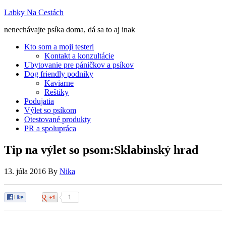
Labky Na Cestách
nenechávajte psíka doma, dá sa to aj inak
Kto som a moji testeri
Kontakt a konzultácie
Ubytovanie pre páničkov a psíkov
Dog friendly podniky
Kaviarne
Reštiky
Podujatia
Výlet so psíkom
Otestované produkty
PR a spolupráca
Tip na výlet so psom:Sklabinský hrad
13. júla 2016
By
Nika
0
1