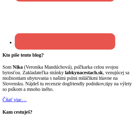
Kto píše tento blog?
Som
Nika
(Veronika Mandúchová), psíčkarka celou svojou
bytosťou. Zakladateľka stránky
labkynacestach.sk
, venujúcej sa
možnostiam ubytovania s našimi psími miláčikmi hlavne na
Slovensku. Nájdeš tu recenzie dogfriendly podnikov,tipy na výlety
so psíkom a mnoho iného.
Čítať viac…
Kam cestuješ?