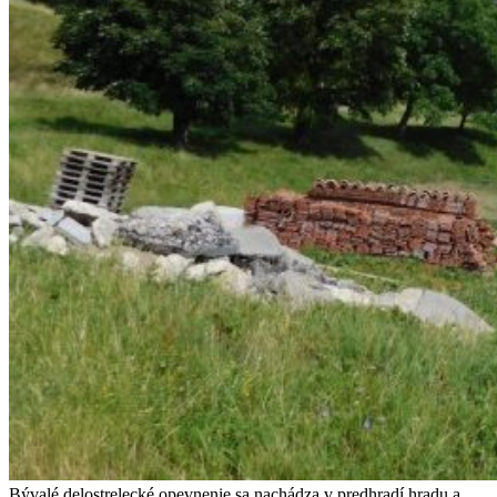
Bývalé delostrelecké opevnenie sa nachádza v predhradí hradu a