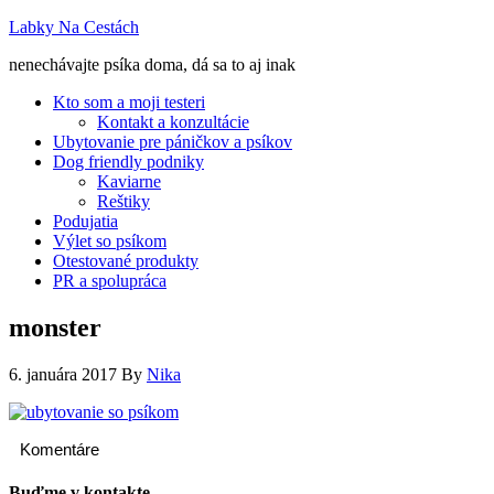
Labky Na Cestách
nenechávajte psíka doma, dá sa to aj inak
Kto som a moji testeri
Kontakt a konzultácie
Ubytovanie pre páničkov a psíkov
Dog friendly podniky
Kaviarne
Reštiky
Podujatia
Výlet so psíkom
Otestované produkty
PR a spolupráca
monster
6. januára 2017
By
Nika
Komentáre
Buďme v kontakte