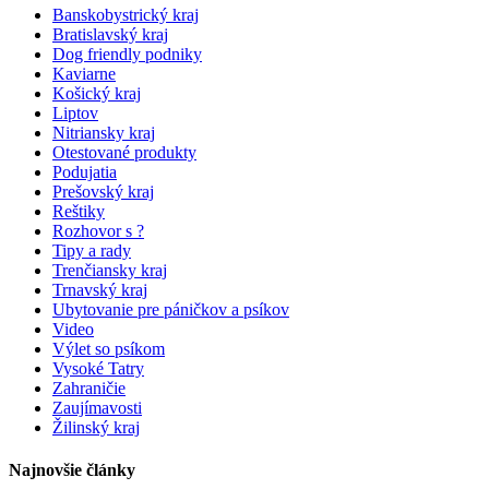
Banskobystrický kraj
Bratislavský kraj
Dog friendly podniky
Kaviarne
Košický kraj
Liptov
Nitriansky kraj
Otestované produkty
Podujatia
Prešovský kraj
Reštiky
Rozhovor s ?
Tipy a rady
Trenčiansky kraj
Trnavský kraj
Ubytovanie pre páničkov a psíkov
Video
Výlet so psíkom
Vysoké Tatry
Zahraničie
Zaujímavosti
Žilinský kraj
Najnovšie články