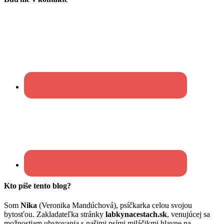
Kto píše tento blog?
Som
Nika
(Veronika Mandúchová), psíčkarka celou svojou
bytosťou. Zakladateľka stránky
labkynacestach.sk
, venujúcej sa
možnostiam ubytovania s našimi psími miláčikmi hlavne na