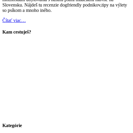
Slovensku. Nájdeš tu recenzie dogfriendly podnikov,tipy na výlety
so psíkom a mnoho iného.
Čítať viac…
Kam cestuješ?
Kategórie