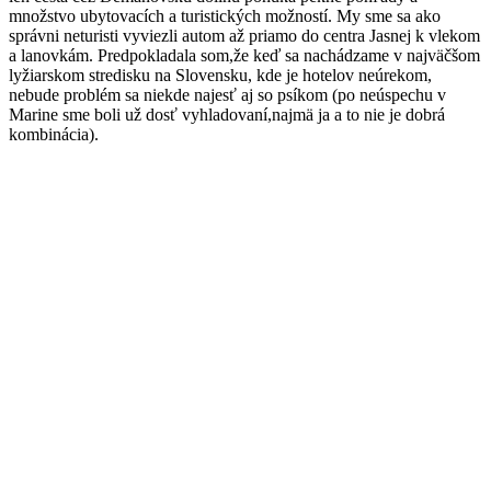
množstvo ubytovacích a turistických možností. My sme sa ako
správni neturisti vyviezli autom až priamo do centra Jasnej k vlekom
a lanovkám. Predpokladala som,že keď sa nachádzame v najväčšom
lyžiarskom stredisku na Slovensku, kde je hotelov neúrekom,
nebude problém sa niekde najesť aj so psíkom (po neúspechu v
Marine sme boli už dosť vyhladovaní,najmä ja a to nie je dobrá
kombinácia).