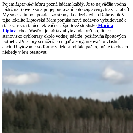
Pojem
Liptovská Mara
pozná hádam každý. Je to najväčšia vodná
nádrž na Slovensku a pri jej budovaní bolo zaplavených až 13 obcí!
My sme sa tu boli pozrieť zo strany, kde leží dedina Bobrovník.V
tejto lokalite Liptovská Mara ponúka nové nedávno vybudované a
stále sa rozrastajúce rekreačné a športové stredisko
Marina
Liptov
.Jeho súčasťou je prístav,ubytovanie, reštika, fitness,
stanovisko cyklotrasy okolo vodnej nádrže, požičovňa športových
potrieb…Priestory si môžeš prenajať a zorganizovať tu vlastnú
akciu.Ubytovanie vo forme viliek sa mi fakt páčilo, určtie to chcem
niekedy v lete otestovať.