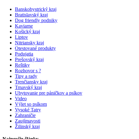
Banskobystrický kraj
Bratislavský kraj
Dog friendly podniky
Kaviarne
Košický kraj
Liptov
Nitriansky kraj
Otestované produkty
Podujatia
Prešovský kraj
Reštiky
Rozhovor s ?
Tipy a rady
Trenčiansky kraj
Trnavský kraj
Ubytovanie pre páničkov a psíkov
Video
Výlet so psíkom
Vysoké Tatry
Zahraničie
Zaujímavosti
Žilinský kraj
Najnovšie články