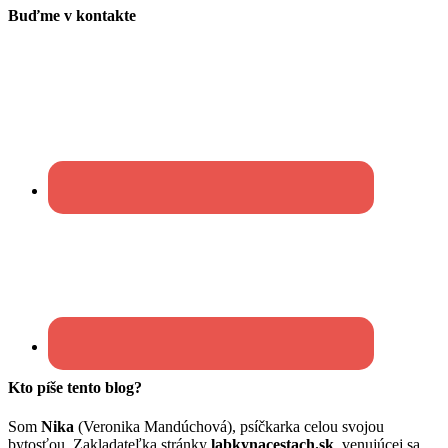
Buďme v kontakte
Kto píše tento blog?
Som
Nika
(Veronika Mandúchová), psíčkarka celou svojou
bytosťou. Zakladateľka stránky
labkynacestach.sk
, venujúcej sa