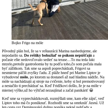
Bojko Frigo na móle
Pôvodný plán bol, že sa v reštaurácii Marina naobedujeme, ale
nepodarilo sa.
Do reštiky bohužiaľ so psíkom nepúšťajú
a
počasie ešte nedovoľovalo sedieť na terase…To ma teda fakt
mrzelo,pretože gastrońomia by tu podľa toho,čo som počula mala
byť zážitkom. Tak sme sa aspoň poprechádzali, Frigovi sa
nesmierne páčili zvyšky ľadu. Z pláže hneď pri Marine Liptov je
vybudovné
mólo
, po ktorom sa dostaneš až nad hladinu nádrže. Na
móle sa nachádzajú aj stroje na cvičenie, keby si bol premotivovaný
a nestačilo ti prechádzať sa. Keď Fridžkovi došlo, že je na móle v
miernej výške,už ho výhľad nezaujímal a začal panikáriť 😀
Keď sme sa vyprechádzkovali, rozmýšlali sme, kam ešte zájsť, veď
Liptov toho má čo ponúknuť. Rozhodli sme sa omrknúť
Jasnú
. Už
len cesta cez Demänovskú dolinu ponúka pekné pohľady a