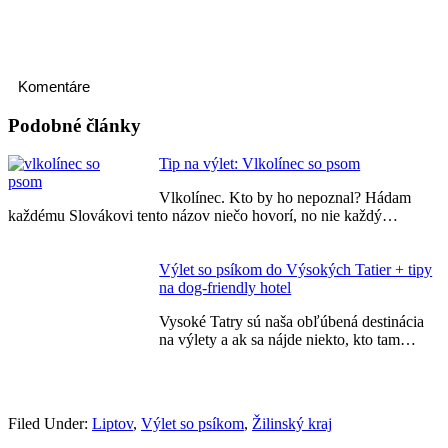
Komentáre
Podobné články
Tip na výlet: Vlkolínec so psom
Vlkolínec. Kto by ho nepoznal? Hádam
každému Slovákovi tento názov niečo hovorí, no nie každý…
Výlet so psíkom do Výsokých Tatier + tipy
na dog-friendly hotel
Vysoké Tatry sú naša obľúbená destinácia
na výlety a ak sa nájde niekto, kto tam…
Filed Under:
Liptov
,
Výlet so psíkom
,
Žilinský kraj