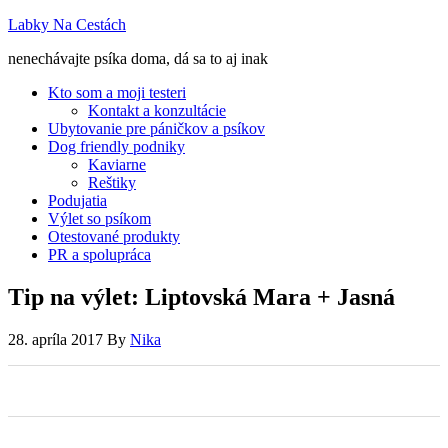
Labky Na Cestách
nenechávajte psíka doma, dá sa to aj inak
Kto som a moji testeri
Kontakt a konzultácie
Ubytovanie pre páničkov a psíkov
Dog friendly podniky
Kaviarne
Reštiky
Podujatia
Výlet so psíkom
Otestované produkty
PR a spolupráca
Tip na výlet: Liptovská Mara + Jasná
28. apríla 2017
By
Nika
0
0