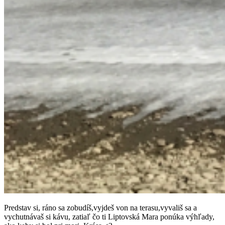
Predstav si, ráno sa zobudíš,vyjdeš von na terasu,vyvališ sa a
vychutnávaš si kávu, zatiaľ čo ti Liptovská Mara ponúka výhľady,