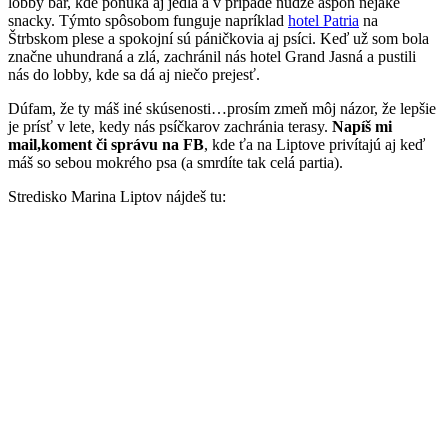
lobby bar, kde ponúka aj jedlá a v prípade núdze aspoň nejaké
snacky. Týmto spôsobom funguje napríklad
hotel Patria
na
Štrbskom plese a spokojní sú páničkovia aj psíci. Keď už som bola
značne uhundraná a zlá, zachránil nás hotel Grand Jasná a pustili
nás do lobby, kde sa dá aj niečo prejesť.
Dúfam, že ty máš iné skúsenosti…prosím zmeň môj názor, že lepšie
je prísť v lete, kedy nás psíčkarov zachránia terasy.
Napíš mi
mail,koment či správu na FB
, kde ťa na Liptove privítajú aj keď
máš so sebou mokrého psa (a smrdíte tak celá partia).
Stredisko Marina Liptov nájdeš tu: