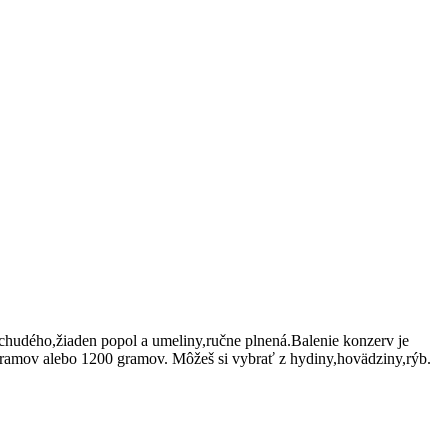
o,chudého,žiaden popol a umeliny,ručne plnená.Balenie konzerv je
 gramov alebo 1200 gramov. Môžeš si vybrať z hydiny,hovädziny,rýb.