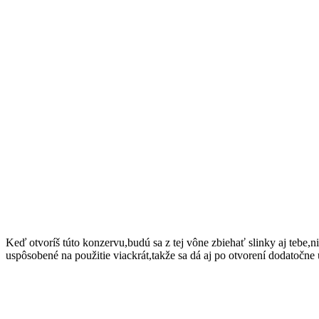
Keď otvoríš túto konzervu,budú sa z tej vône zbiehať slinky aj tebe
uspôsobené na použitie viackrát,takže sa dá aj po otvorení dodatočn