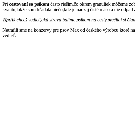
Pri
cestovaní so psíkom
často riešim,čo okrem granuliek môžeme zob
kvalitu,takže som hľadala niečo,kde je naozaj čisté mäso a nie odpad
Tip:
Ak chceš vedieť,akú stravu balíme psíkom na cesty,prečítaj si čl
Natrafili sme na konzervy pre psov Max od českého výrobcu,ktoré n
vedieť.