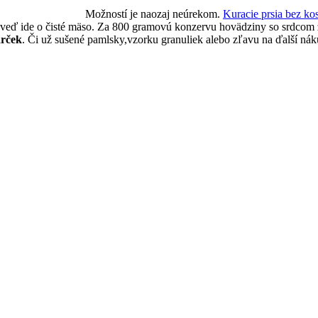
Možností je naozaj neúrekom.
Kuracie prsia bez kos
eď ide o čisté mäso. Za 800 gramovú konzervu hovädziny so srdcom zap
rček
. Či už sušené pamlsky,vzorku granuliek alebo zľavu na ďalší ná