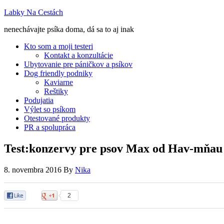
Labky Na Cestách
nenechávajte psíka doma, dá sa to aj inak
Kto som a moji testeri
Kontakt a konzultácie
Ubytovanie pre páničkov a psíkov
Dog friendly podniky
Kaviarne
Reštiky
Podujatia
Výlet so psíkom
Otestované produkty
PR a spolupráca
Test:konzervy pre psov Max od Hav-mňau
8. novembra 2016
By
Nika
0
2