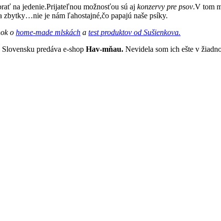
rať na jedenie.Prijateľnou možnosťou sú aj
konzervy pre psov
.V tom m
 a zbytky…nie je nám ľahostajné,čo papajú naše psíky.
ánok o
home-made mlskách
a
test produktov od Sušienkova.
a Slovensku predáva e-shop
Hav-mňau.
Nevidela som ich ešte v žiadn