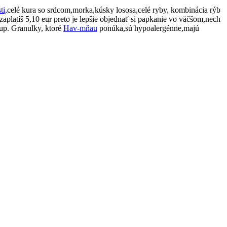
ti,
celé kura so srdcom,morka,kúsky lososa,celé ryby, kombinácia rýb
latíš 5,10 eur preto je lepšie objednať si papkanie vo väčšom,nech
kup. Granulky, ktoré
Hav-mňau
ponúka,sú hypoalergénne,majú