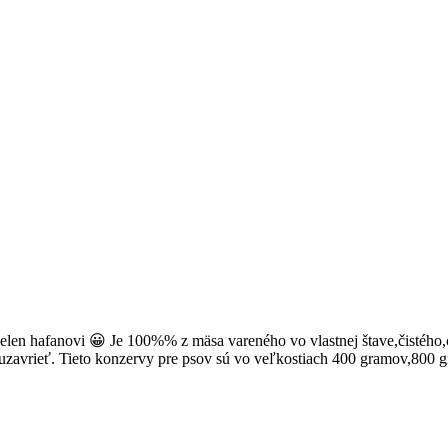
,nielen hafanovi 😀 Je 100%% z mäsa vareného vo vlastnej štave,čistéh
e uzavrieť. Tieto konzervy pre psov sú vo veľkostiach 400 gramov,800