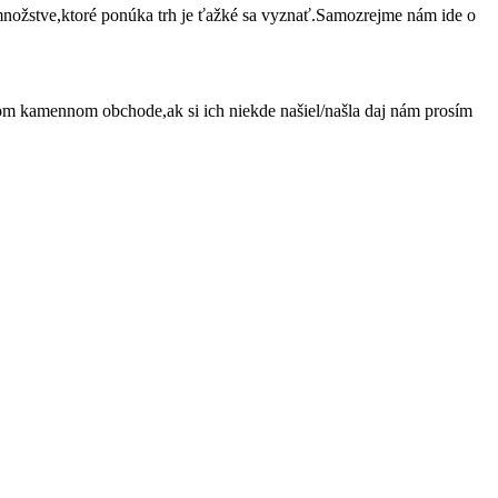
nožstve,ktoré ponúka trh je ťažké sa vyznať.Samozrejme nám ide o
om kamennom obchode,ak si ich niekde našiel/našla daj nám prosím