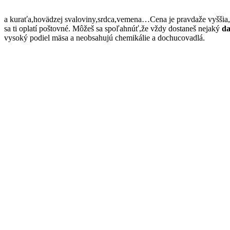
a kuraťa,hovädzej svaloviny,srdca,vemena…Cena je pravdaže vyššia,v
sa ti oplatí poštovné. Môžeš sa spoľahnúť,že vždy dostaneš nejaký
da
vysoký podiel mäsa a neobsahujú chemikálie a dochucovadlá.