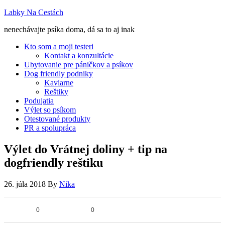
Labky Na Cestách
nenechávajte psíka doma, dá sa to aj inak
Kto som a moji testeri
Kontakt a konzultácie
Ubytovanie pre páničkov a psíkov
Dog friendly podniky
Kaviarne
Reštiky
Podujatia
Výlet so psíkom
Otestované produkty
PR a spolupráca
Výlet do Vrátnej doliny + tip na
dogfriendly reštiku
26. júla 2018
By
Nika
0
0