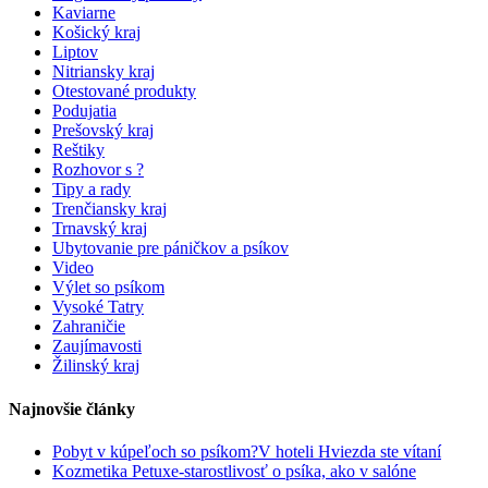
Kaviarne
Košický kraj
Liptov
Nitriansky kraj
Otestované produkty
Podujatia
Prešovský kraj
Reštiky
Rozhovor s ?
Tipy a rady
Trenčiansky kraj
Trnavský kraj
Ubytovanie pre páničkov a psíkov
Video
Výlet so psíkom
Vysoké Tatry
Zahraničie
Zaujímavosti
Žilinský kraj
Najnovšie články
Pobyt v kúpeľoch so psíkom?V hoteli Hviezda ste vítaní
Kozmetika Petuxe-starostlivosť o psíka, ako v salóne