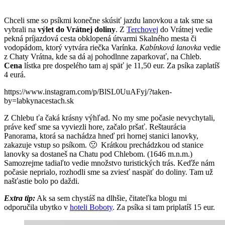
Chceli sme so psíkmi konečne skúsiť jazdu lanovkou a tak sme sa
vybrali na
výlet do Vrátnej doliny
. Z
Terchovej
do Vrátnej vedie
pekná príjazdová cesta obklopená útvarmi Skalného mesta či
vodopádom, ktorý vytvára riečka Varínka.
Kabínková lanovka
vedie
z Chaty Vrátna, kde sa dá aj pohodlnne zaparkovať, na Chleb.
Cena
lístka pre dospelého tam aj späť je 11,50 eur. Za psíka zaplatíš
4 eurá.
https://www.instagram.com/p/BlSL0UuAFyj/?taken-
by=labkynacestach.sk
Z Chlebu ťa čaká krásny výhľad. No my sme počasie nevychytali,
práve keď sme sa vyviezli hore, začalo pršať. Reštaurácia
Panorama, ktorá sa nachádza hneď pri hornej stanici lanovky,
zakazuje vstup so psíkom. 🙁 Krátkou prechádzkou od stanice
lanovky sa dostaneš na Chatu pod Chlebom. (1646 m.n.m.)
Samozrejme tadiaľto vedie množstvo turistických trás. Keďže nám
počasie neprialo, rozhodli sme sa zviesť naspäť do doliny. Tam už
našťastie bolo po daždi.
Extra tip:
Ak sa sem chystáš na dlhšie, čitateľka blogu mi
odporučila ubytko v
hoteli Boboty
. Za psíka si tam priplatíš 15 eur.