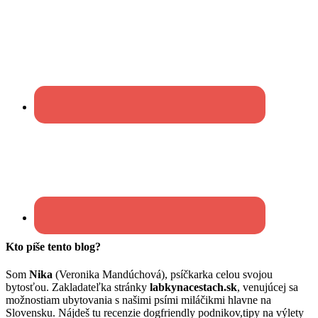
Kto píše tento blog?
Som
Nika
(Veronika Mandúchová), psíčkarka celou svojou
bytosťou. Zakladateľka stránky
labkynacestach.sk
, venujúcej sa
možnostiam ubytovania s našimi psími miláčikmi hlavne na
Slovensku. Nájdeš tu recenzie dogfriendly podnikov,tipy na výlety