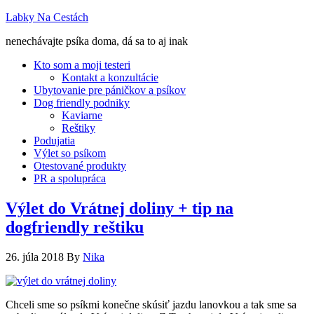
Labky Na Cestách
nenechávajte psíka doma, dá sa to aj inak
Kto som a moji testeri
Kontakt a konzultácie
Ubytovanie pre páničkov a psíkov
Dog friendly podniky
Kaviarne
Reštiky
Podujatia
Výlet so psíkom
Otestované produkty
PR a spolupráca
Výlet do Vrátnej doliny + tip na
dogfriendly reštiku
26. júla 2018
By
Nika
Chceli sme so psíkmi konečne skúsiť jazdu lanovkou a tak sme sa