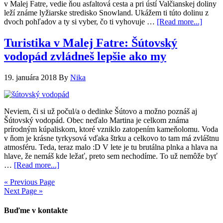
v Malej Fatre, vedie ňou asfaltová cesta a pri ústí Valčianskej doliny
leží známe lyžiarske stredisko Snowland. Ukážem ti túto dolinu z
dvoch pohľadov a ty si vyber, čo ti vyhovuje …
[Read more...]
Turistika v Malej Fatre: Šútovský
vodopád zvládneš lepšie ako my
19. januára 2018
By
Nika
Neviem, či si už počul/a o dedinke Šútovo a možno poznáš aj
Šútovský vodopád. Obec neďalo Martina je celkom známa
prírodným kúpaliskom, ktoré vzniklo zatopením kameňolomu. Voda
v ňom je krásne tyrkysová vďaka štrku a celkovo to tam má zvláštnu
atmosféru. Teda, teraz malo :D V lete je tu brutálna plnka a hlava na
hlave, že nemáš kde ležať, preto sem nechodíme. To už nemôže byť
…
[Read more...]
« Previous Page
Next Page »
Buďme v kontakte