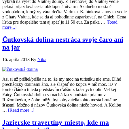
vybrali na výlet do Vrátnej doliny. Z Terchovej do Vrátnej vedie
pekná príjazdová cesta obklopená útvarmi Skalného mesta či
vodopádom, ktorý vytvára riečka Varínka. Kabínková lanovka vedie
z Chaty Vrátna, kde sa dá aj pohodlnne zaparkovať, na Chleb. Cena
lístka pre dospelého tam aj späť je 11,50 eur. Za psíka …
[Read
more...]
Čutkovská dolina nestráca svoje čaro ani
na jar
16. apríla 2018
By
Nika
Asi si už prišiel/prišla na to, že my moc na turistiku nie sme. Dlhé
prechádzky dolinami áno, ale šľapať do kopca = nič moc. :D V
tomto článku ti teda predstavím ďalšiu z krásnych dolín Veľkej
Fatry. Čutkovská dolina sa nachádza v podstate priamo v
Ružomberku, z čoho môžu byť obyvatelia tohto mesta brutálne
šťastní. Možno ti názov Čutkovská dolina niečo hovorí. A Kolibu
…
[Read more...]
Jazierske travertíny-miesto, kde ma