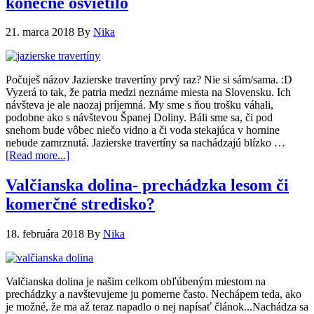
konečne osvietilo
21. marca 2018
By
Nika
Počuješ názov Jazierske travertíny prvý raz? Nie si sám/sama. :D
Vyzerá to tak, že patria medzi neznáme miesta na Slovensku. Ich
návšteva je ale naozaj príjemná. My sme s ňou trošku váhali,
podobne ako s návštevou Španej Doliny. Báli sme sa, či pod
snehom bude vôbec niečo vidno a či voda stekajúca v hornine
nebude zamrznutá. Jazierske travertíny sa nachádzajú blízko …
[Read more...]
Valčianska dolina- prechádzka lesom či
komerčné stredisko?
18. februára 2018
By
Nika
Valčianska dolina je našim celkom obľúbeným miestom na
prechádzky a navštevujeme ju pomerne často. Nechápem teda, ako
je možné, že ma až teraz napadlo o nej napísať článok...Nachádza sa