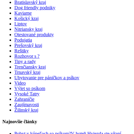
Bratislavský kraj
Dog friendly podniky
Kaviarne
Košický kraj
Liptov
Nitriansky kraj
Otestované produkty
Podujatia
Prešovský kraj
Reštiky
Rozhovor s ?
Tipy a rady
Trenčiansky kraj
Trnavský kraj
Ubytovanie pre páničkov a psíkov
Video
Výlet so psíkom
Vysoké Tatry
Zahraničie
Zaujímavosti
Žilinský kraj
Najnovšie články
Pobyt v kúpeľoch so psíkom?V hoteli Hviezda ste vítaní