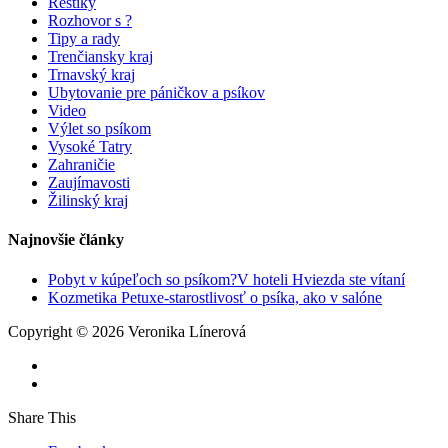
Reštiky
Rozhovor s ?
Tipy a rady
Trenčiansky kraj
Trnavský kraj
Ubytovanie pre páničkov a psíkov
Video
Výlet so psíkom
Vysoké Tatry
Zahraničie
Zaujímavosti
Žilinský kraj
Najnovšie články
Pobyt v kúpeľoch so psíkom?V hoteli Hviezda ste vítaní
Kozmetika Petuxe-starostlivosť o psíka, ako v salóne
Copyright © 2026 Veronika Línerová
Share This