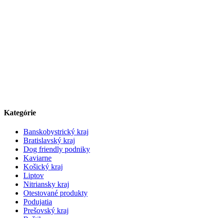
Kategórie
Banskobystrický kraj
Bratislavský kraj
Dog friendly podniky
Kaviarne
Košický kraj
Liptov
Nitriansky kraj
Otestované produkty
Podujatia
Prešovský kraj