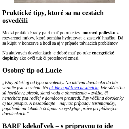
Praktické tipy, ktoré sa na cestách
osvedčili
Medzi praktické rady patrí mať po ruke tzv.
morovú polievku
z
rozvarenej mrkvy, ktorá pomáha hydratovať a zastaviť hnačku. Dá
sa kúpiť v konzerve a hodí sa aj v prípade tráviacich problémov.
Na aktívnych dovolenkách je dobré mať po ruke
energetické
doplnky
ako ovčí tuk či proteínové zmesi.
Osobný tip od Lucie
„
Vždy záleží aj od typu dovolenky. Na aktívnu dovolenku do hôr
vezmite psa so sebou. No
ak ide o plážovú destináciu
, kde súčasťou
sú horúčavy, piesok, slaná voda a obmedzenia – zvážte, či
nenecháte psa radšej v domácom prostredí. Psy väčšinu dovolenky
aj tak prespia. A nezabúdajte – najviac prípadov leishmaniózy,
popálenín na labkách či úpalu sa vyskytuje práve pri plážových
dovolenkách.“
BARF kdekoľvek – s prípravou to ide