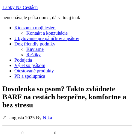
Labky Na Cestách
nenechávajte psíka doma, dá sa to aj inak
Kto som a moji testeri
Kontakt a konzultácie
Ubytovanie pre páničkov a psíkov
Dog friendly podniky
Kaviarne
Reštiky
Podujatia
Výlet so psíkom
Otestované produkty
PR a spolupráca
Dovolenka so psom? Takto zvládnete
BARF na cestách bezpečne, komfortne a
bez stresu
21. augusta 2025
By
Nika
0
0