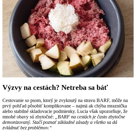
Výzvy na cestách? Netreba sa báť
Cestovanie so psom, ktorý je zvyknutý na stravu BARF, môže na
prvý pohľad pôsobiť komplikovane – najmä ak chýba mraznička
alebo stabilné skladovacie podmienky. Lucia však upozorňuje, že
mnohé obavy sú zbytočné:
„BARF na cestách je často zbytočne
demonizovaný. Stačí poznať základné zásady a všetko sa dá
zvládnuť bez problémov.“