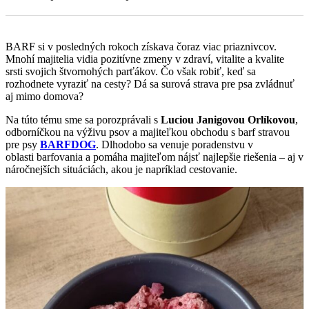
BARF si v posledných rokoch získava čoraz viac priaznivcov.
Mnohí majitelia vidia pozitívne zmeny v zdraví, vitalite a kvalite
srsti svojich štvornohých parťákov. Čo však robiť, keď sa
rozhodnete vyraziť na cesty? Dá sa surová strava pre psa zvládnuť
aj mimo domova?
Na túto tému sme sa porozprávali s
Luciou Janigovou Orlíkovou
,
odborníčkou na výživu psov a majiteľkou obchodu s barf stravou
pre psy
BARFDOG
. Dlhodobo sa venuje poradenstvu v
oblasti barfovania a pomáha majiteľom nájsť najlepšie riešenia – aj v
náročnejších situáciách, akou je napríklad cestovanie.