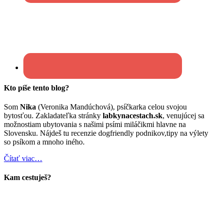
Kto píše tento blog?
Som
Nika
(Veronika Mandúchová), psíčkarka celou svojou
bytosťou. Zakladateľka stránky
labkynacestach.sk
, venujúcej sa
možnostiam ubytovania s našimi psími miláčikmi hlavne na
Slovensku. Nájdeš tu recenzie dogfriendly podnikov,tipy na výlety
so psíkom a mnoho iného.
Čítať viac…
Kam cestuješ?