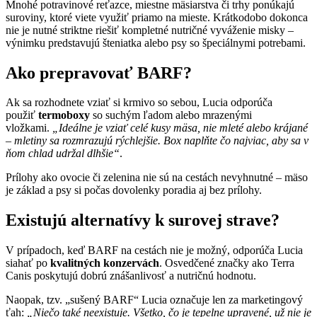
Mnohé potravinové reťazce, miestne mäsiarstva či trhy ponúkajú
suroviny, ktoré viete využiť priamo na mieste. Krátkodobo dokonca
nie je nutné striktne riešiť kompletné nutričné vyváženie misky –
výnimku predstavujú šteniatka alebo psy so špeciálnymi potrebami.
Ako prepravovať BARF?
Ak sa rozhodnete vziať si krmivo so sebou, Lucia odporúča
použiť
termoboxy
so suchým ľadom alebo mrazenými
vložkami.
„Ideálne je vziať celé kusy mäsa, nie mleté alebo krájané
– mletiny sa rozmrazujú rýchlejšie. Box naplňte čo najviac, aby sa v
ňom chlad udržal dlhšie“
.
Prílohy ako ovocie či zelenina nie sú na cestách nevyhnutné – mäso
je základ a psy si počas dovolenky poradia aj bez prílohy.
Existujú alternatívy k surovej strave?
V prípadoch, keď BARF na cestách nie je možný, odporúča Lucia
siahať po
kvalitných konzervách
. Osvedčené značky ako Terra
Canis poskytujú dobrú znášanlivosť a nutričnú hodnotu.
Naopak, tzv. „sušený BARF“ Lucia označuje len za marketingový
ťah:
„Niečo také neexistuje. Všetko, čo je tepelne upravené, už nie je