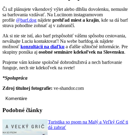
Či už plánujete víkendový výlet alebo dlhšiu dovolenku, nemusíte
sa barfovania vzdávať. Na Luciinom instagramovom
profile
@barf.dog
nájdete
prehľad miest a krajín
, kde sa dá barf
strava pohodlne zohnať aj v zahraničí.
Ak si nie ste istí, ako barf prispôsobiť vášmu spôsobu cestovania,
neváhajte Luciu kontaktovať! Na webe barfdog.sk nájdete
možnosť
konzultácií na diaľku
a ďalšie užitočné informácie. Pre
skupiny ponúka aj
osobné semináre kdekoľvek na Slovensku
.
Prajeme vám krásne spoločné dobrodružstvá a nech barfovanie
funguje, nech ste kdekoľvek na svete!
*Spolupráca
Zdroj titulnej fotografie:
ve-shandor.com
Komentáre
Podobné články
Turistika so psom na Malý a Veľký Grič ti
dá zabrať