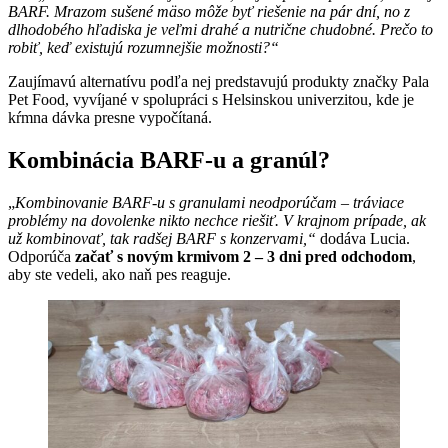
BARF. Mrazom sušené mäso môže byť riešenie na pár dní, no z
dlhodobého hľadiska je veľmi drahé a nutrične chudobné. Prečo to
robiť, keď existujú rozumnejšie možnosti?“
Zaujímavú alternatívu podľa nej predstavujú produkty značky Pala
Pet Food, vyvíjané v spolupráci s Helsinskou univerzitou, kde je
kŕmna dávka presne vypočítaná.
Kombinácia BARF-u a granúl?
„
Kombinovanie BARF-u s granulami neodporúčam – tráviace
problémy na dovolenke nikto nechce riešiť. V krajnom prípade, ak
už kombinovať, tak radšej BARF s konzervami,“
dodáva Lucia.
Odporúča
začať s novým krmivom 2 – 3 dni pred odchodom
,
aby ste vedeli, ako naň pes reaguje.